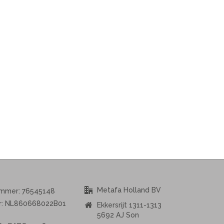
Metafa Holland BV
ummer: 76545148
r: NL860668022B01
Ekkersrijt 1311-1313
5692 AJ Son