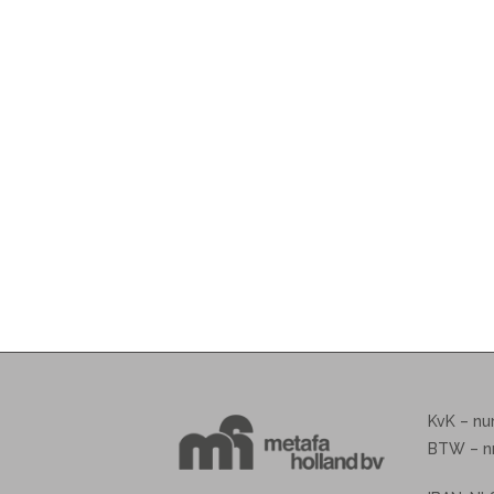
KvK – n
BTW – n