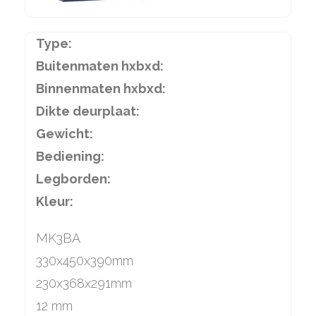
Type:
Buitenmaten hxbxd:
Binnenmaten hxbxd:
Dikte deurplaat:
Gewicht:
Bediening:
Legborden:
Kleur:
MK3BA
330x450x390mm
230x368x291mm
12 mm