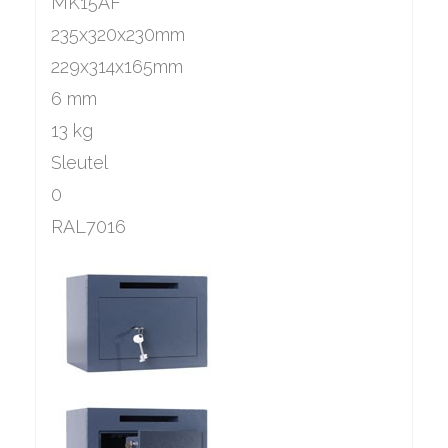
MK15AF
235x320x230mm
229x314x165mm
6 mm
13 kg
Sleutel
0
RAL7016