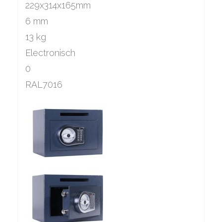
229x314x165mm
6 mm
13 kg
Electronisch
0
RAL7016