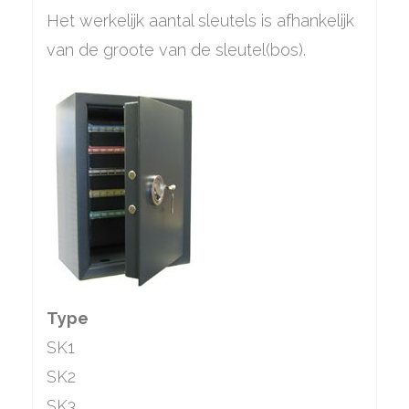
Het werkelijk aantal sleutels is afhankelijk
van de groote van de sleutel(bos).
Type
SK1
SK2
SK3