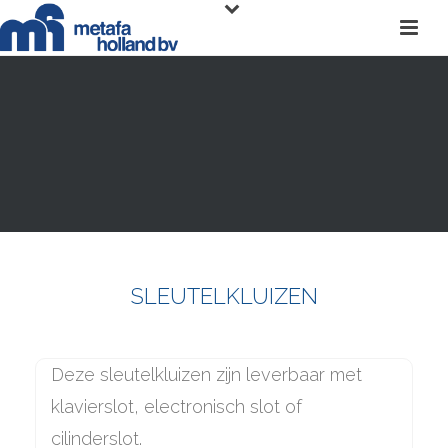
SLEUTELKLUIZEN
Deze sleutelkluizen zijn leverbaar met
klavierslot, electronisch slot of
cilinderslot.