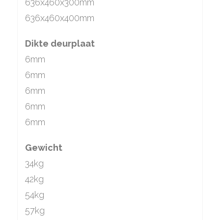
636x460x300mm
636x460x400mm
Dikte deurplaat
6mm
6mm
6mm
6mm
6mm
Gewicht
34kg
42kg
54kg
57kg