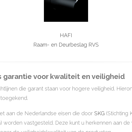
HAFI
Raam- en Deurbeslag RVS
 garantie voor kwaliteit en veiligheid
tlijnen die garant staan voor hogere veiligheid. Hier
n toegekend.
oet aan de Nederlandse eisen die door
SKG
(Stichting 
) worden vastgesteld. Deze kunt u herkennen aan de 