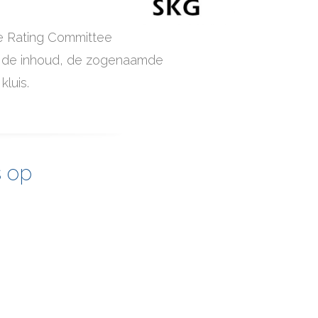
e Rating Committee
n de inhoud, de zogenaamde
luis.
s op