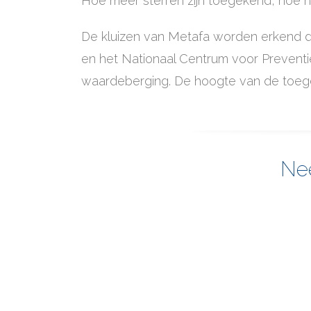
Hoe meer sterren zijn toegekend, hoe ho
De kluizen van Metafa worden erkend d
en het Nationaal Centrum voor Prevent
waardeberging. De hoogte van de toegek
Nee