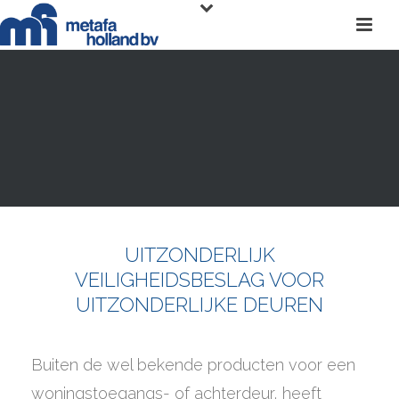
UITZONDERLIJK
VEILIGHEIDSBESLAG VOOR
UITZONDERLIJKE DEUREN
Buiten de wel bekende producten voor een
woningstoegangs- of achterdeur, heeft