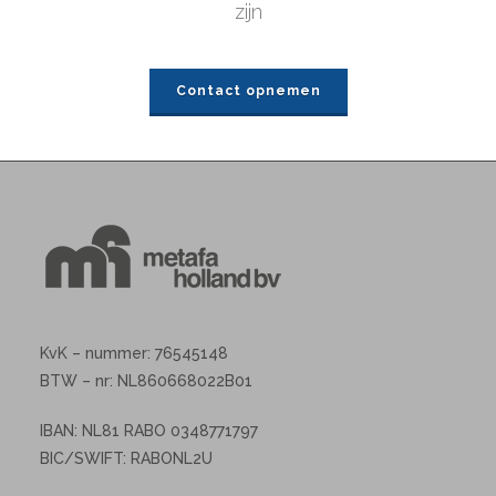
zijn
Contact opnemen
KvK – nummer: 76545148
BTW – nr: NL860668022B01
IBAN: NL81 RABO 0348771797
BIC/SWIFT: RABONL2U