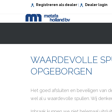
Registreren als dealer
Dealer login
|
VEILIG WONEN
VEILIG WERKEN
WAARDEVOLLE SP
OPGEBORGEN
Het goed afsluiten en beveiligen van d
wel al u waardevolle spullen. Wij denken
Inbraak kunnen we niet helemaal uitslui