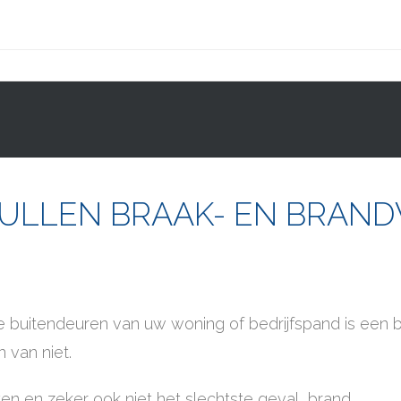
PRODUCTEN
PROJECTEN
SERVICE
ULLEN BRAAK- EN BRAN
e buitendeuren van uw woning of bedrijfspand is een b
 van niet.
ten en zeker ook niet het slechtste geval, brand.