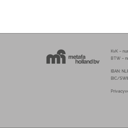
KvK – n
BTW – n
IBAN: N
BIC/SWI
Privacyv