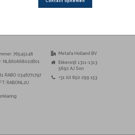
Contact opnemen
Metafa Holland BV
ummer: 76545148
r: NL860668022B01
Ekkersrijt 1311-1313
5692 AJ Son
L81 RABO 0348771797
+31 (0) 850 299 153
FT: RABONL2U
erklaring