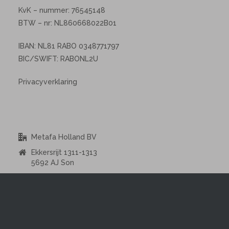
KvK – nummer: 76545148
BTW – nr: NL860668022B01
IBAN: NL81 RABO 0348771797
BIC/SWIFT: RABONL2U
Privacyverklaring
Metafa Holland BV
Ekkersrijt 1311-1313
5692 AJ Son
+31 (0) 850 299 153