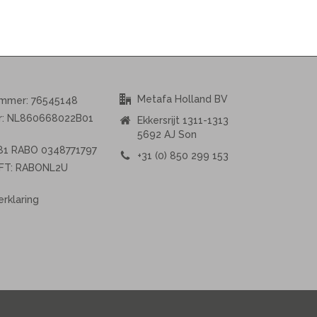
Metafa Holland BV
ummer: 76545148
r: NL860668022B01
Ekkersrijt 1311-1313
5692 AJ Son
L81 RABO 0348771797
+31 (0) 850 299 153
FT: RABONL2U
erklaring