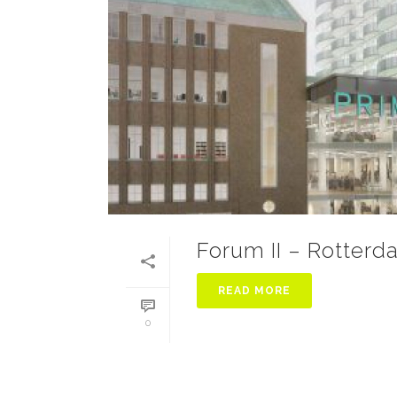
Forum II – Rotter
READ MORE
0