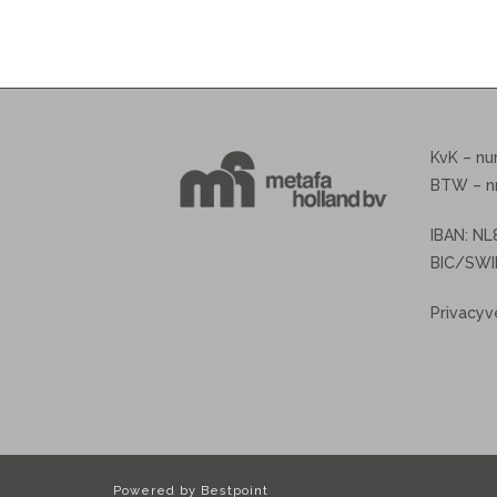
KvK – n
BTW – n
IBAN: N
BIC/SWI
Privacyv
Powered by Bestpoint