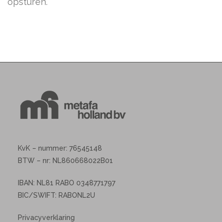
opsturen.
KvK – nummer: 76545148
BTW – nr: NL860668022B01
IBAN: NL81 RABO 0348771797
BIC/SWIFT: RABONL2U
Privacyverklaring