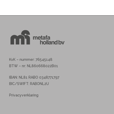
KvK – nummer: 76545148
BTW – nr: NL860668022B01
IBAN: NL81 RABO 0348771797
BIC/SWIFT: RABONL2U
Privacyverklaring