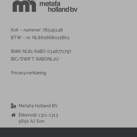
KvK – nummer: 76545148
BTW – nr: NL860668022B01
IBAN: NL81 RABO 0348771797
BIC/SWIFT: RABONL2U
Privacyverklaring
Metafa Holland BV
Ekkersrijt 1311-1313
5692 AJ Son
+31 (0) 850 299 153