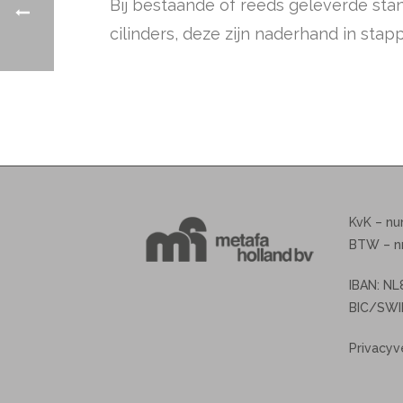
Bij bestaande of reeds geleverde stand
cilinders, deze zijn naderhand in sta
KvK – n
BTW – n
IBAN: N
BIC/SWI
Privacyv