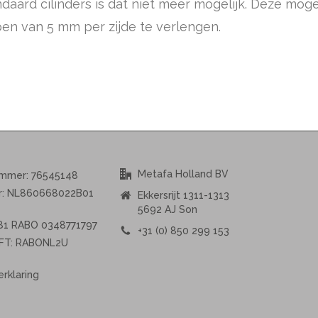
aard cilinders is dat niet meer mogelijk. Deze mogelij
ppen van 5 mm per zijde te verlengen.
Metafa Holland BV
ummer: 76545148
r: NL860668022B01
Ekkersrijt 1311-1313
5692 AJ Son
L81 RABO 0348771797
+31 (0) 850 299 153
FT: RABONL2U
erklaring