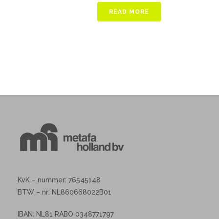
READ MORE
KvK – nummer: 76545148
BTW – nr: NL860668022B01
IBAN: NL81 RABO 0348771797